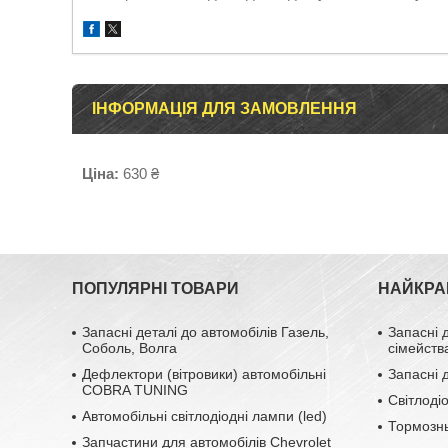
ІНФОРМАЦІЯ ДЛЯ ЗАМОВЛЕННЯ
Ціна:
630 ₴
ПОПУЛЯРНІ ТОВАРИ
НАЙКРА
Запасні деталі до автомобілів Газель,
Запасні 
Соболь, Волга
сімейств
Дефлектори (вітровики) автомобільні
Запасні 
COBRA TUNING
Світлоді
Автомобільні світлодіодні лампи (led)
Тормозн
Запчастини для автомобілів Chevrolet