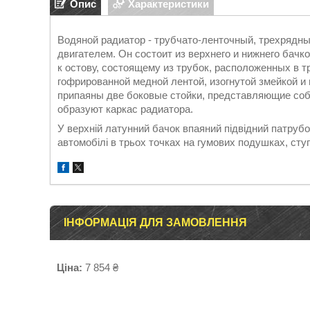
Опис
Характеристики
Водяной радиатор - трубчато-ленточный, трехрядны
двигателем. Он состоит из верхнего и нижнего бачк
к остову, состоящему из трубок, расположенных в 
гофрированной медной лентой, изогнутой змейкой и
припаяны две боковые стойки, представляющие соб
образуют каркас радиатора.
У верхній латунний бачок впаяний підвідний патрубок
автомобілі в трьох точках на гумових подушках, сту
ІНФОРМАЦІЯ ДЛЯ ЗАМОВЛЕННЯ
Ціна:
7 854 ₴