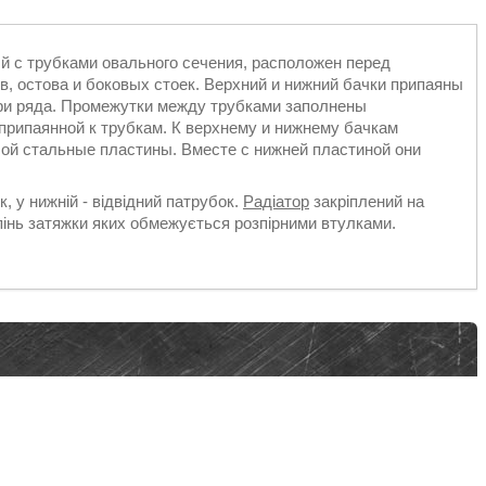
й с трубками овального сечения, расположен перед
ов, остова и боковых стоек. Верхний и нижний бачки припаяны
три ряда. Промежутки между трубками заполнены
 припаянной к трубкам. К верхнему и нижнему бачкам
ой стальные пластины. Вместе с нижней пластиной они
, у нижній - відвідний патрубок.
Радіатор
закріплений на
пінь затяжки яких обмежується розпірними втулками.