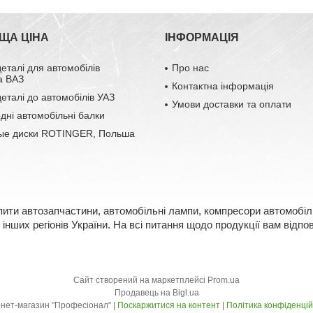
ЩА ЦІНА
ІНФОРМАЦІЯ
деталі для автомобілів
Про нас
а ВАЗ
Контактна інформація
деталі до автомобілів УАЗ
Умови доставки та оплати
одні автомобільні балки
ые диски ROTINGER, Польша
пити автозапчастини, автомобільні лампи, компресори автомобіль
інших регіонів України. На всі питання щодо продукції вам відп
Сайт створений на маркетплейсі
Prom.ua
Продавець на Bigl.ua
Інтернет-магазин "Професіонал" |
Поскаржитися на контент
|
Політика конфіденцій