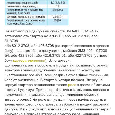
На автомобілі з двигунами сімейств ЗМЗ-406 і ЗМЗ-405
встановлюють стартер 42.3708-10, або 6012.3708, або
51.3708
або 8012.3708, або 406.3708 (на картері зчеплення з правого
боку), на автомобілі з двигунами сімейства ЗМЗ-402 - СТ230-
Б4, або 422.3708, або 4216.3708-01, або 4227.3708 (з лівого
боку
картера зчеплення
). Всі стартери,
що представляють собою електродвигун постійного струму з
електромагнітним збудженням, аналогічні по конструкції
і настановних розмірів, вони розрізняються тільки технічними
характеристиками в. В стартері чотири полюси. Зверху на
корпусі стартера встановлено тягове
реле
з двома обмотками
- втягує і утримує. При повороті ключа в замку запалювання в
положення «II» замикається ланцюг живлення обмоток
тягового реле. Якір реле втягується і через важіль вводить в
зачеплення шестірню стартера із зубчастим вінцем маховика
двигуна. В кінці ходу якір включає ланцюг живлення стартера і
одночасно відключає втягуюче обмотку реле (живлення