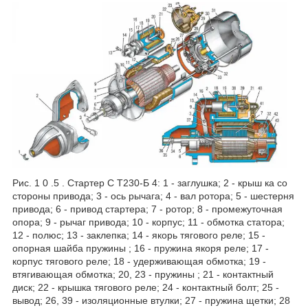
Рис. 1 0 .5 . Стартер С Т230-Б 4: 1 - заглушка; 2 - крыш ка со
стороны привода; 3 - ось рычага; 4 - вал ротора; 5 - шестерня
привода; 6 - привод стартера; 7 - ротор; 8 - промежуточная
опора; 9 - рычаг привода; 10 - корпус; 11 - обмотка статора;
12 - полюс; 13 - заклепка; 14 - якорь тягового реле; 15 -
опорная шайба пружины ; 16 - пружина якоря реле; 17 -
корпус тягового реле; 18 - удерживающая обмотка; 19 -
втягивающая обмотка; 20, 23 - пружины ; 21 - контактный
диск; 22 - крышка тягового реле; 24 - контактный болт; 25 -
вывод; 26, 39 - изоляционные втулки; 27 - пружина щетки; 28