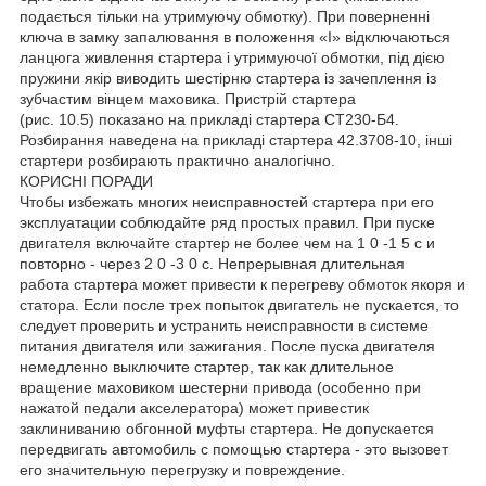
подається тільки на утримуючу обмотку). При поверненні
ключа в замку запалювання в положення «I» відключаються
ланцюга живлення стартера і утримуючої обмотки, під дією
пружини якір виводить шестірню стартера із зачеплення із
зубчастим вінцем маховика. Пристрій стартера
(рис. 10.5) показано на прикладі стартера СТ230-Б4.
Розбирання наведена на прикладі стартера 42.3708-10, інші
стартери розбирають практично аналогічно.
КОРИСНІ ПОРАДИ
Чтобы избежать многих неисправностей стартера при его
эксплуатации соблюдайте ряд простых правил. При пуске
двигателя включайте стартер не более чем на 1 0 -1 5 с и
повторно - через 2 0 -3 0 с. Непрерывная длительная
работа стартера может привести к перегреву обмоток якоря и
статора. Если после трех попыток двигатель не пускается, то
следует проверить и устранить неисправности в системе
питания двигателя или зажигания. После пуска двигателя
немедленно выключите стартер, так как длительное
вращение маховиком шестерни привода (особенно при
нажатой педали акселератора) может привестик
заклиниванию обгонной муфты стартера. Не допускается
передвигать автомобиль с помощью стартера - это вызовет
его значительную перегрузку и повреждение.