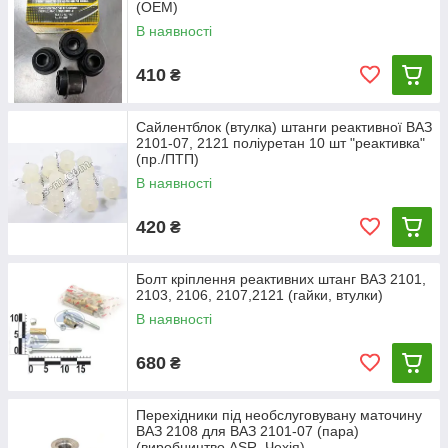
штанга стабілізатора поперечної стійкості; 23 ― вісь
(OEM)
нижнього важеля; 24 ― нижній важіль; 25 ― обойма
В наявності
кріплення штанги стабілізатора; 26 ― пружина; 27 ― гумова
втулка опори амортизатора; 28 ― нижня опорна чашка
410
₴
пружини;29 ― поворотний кулак; 30 ― вкладиш обойми
нижнього кульового пальця; 31 ― нижній підшипник опори;
32 - нижній кульовий палець.
Сайлентблок (втулка) штанги реактивної ВАЗ
2101-07, 2121 поліуретан 10 шт "реактивка"
Технічне обслуговування.
(пр./ПТП)
При кожному технічному обслуговуванні перевіряємо стан
В наявності
важелів та їх гумометалевих шарнірів, поперечки, пружин,
захисних чохлів кульових шарнірів і амортизаторів. Виявивши
420
₴
деформації, тріщини, люфти і інші пошкодження, замінюємо
несправні деталі.
Болт кріплення реактивних штанг ВАЗ 2101,
2103, 2106, 2107,2121 (гайки, втулки)
В наявності
680
₴
Перехідники під необслуговувану маточину
ВАЗ 2108 для ВАЗ 2101-07 (пара)
(виробництво ASR, Чехія)