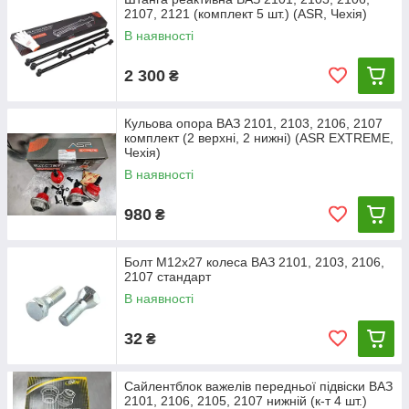
2107, 2121 (комплект 5 шт.) (ASR, Чехія)
В наявності
2 300
₴
Кульова опора ВАЗ 2101, 2103, 2106, 2107
комплект (2 верхні, 2 нижні) (ASR EXTREME,
Чехія)
В наявності
980
₴
Елементи передньої підвіски: 1-підшипники маточини; 2 ―
ковпак маточини; 3-гайка; 4 ― цапфа поворотного кулака; 5
― прокладка; 6-маточина; 7 - гальмівний диск; 8 ― захисний
Болт М12х27 колеса ВАЗ 2101, 2103, 2106,
чохол верхнього кульового пальця; 9 ― кульовий верхній
2107 стандарт
пальця; 9 ― верхній кульовий палець; 10 ― підшипник
В наявності
(вкладиш) верхньої опори; 11 ― верхній важіль; 12 ― буфер
ходу стиснення; 13 ― ізолююча прокладка пружини; 14 ―
32
₴
амортизатор; 15 ― подушка кріплення амортизатора; 16 ―
вісь верхнього важеля; 17 ― гумова втулка шарніра; 18 ―
зовнішня втулка шарніра; 19 ― регулювальні шайби; 20 ―
Сайлентблок важелів передньої підвіски ВАЗ
поперечка підвіски; 21 ― подушка штанги стабілізатора; 22 ―
2101, 2106, 2105, 2107 нижній (к-т 4 шт.)