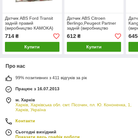
Датчик ABS Ford Transit
Датчик ABS Citroen
Датч
задній правий
Berlingo,Peugeot Partner
Kang
(виробництво KAMOKA)
задній (виробництво
(ви
KAMOKA)
714
612
645
₴
₴
Купити
Купити
Про нас
99% позитивних з 411 відгуків за рік
Працює з 16.07.2013
м. Харків
Харків, Харківська обл. смт. Пісочин, пл. Ю. Кононенка, 1,
Харків, Україна
Контакти
Сьогодні вихідний
Показати весь графік роботи