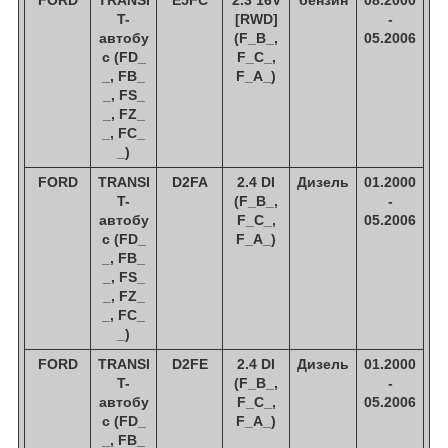
T-
[RWD]
-
автобу
(F_B_,
05.2006
с (FD_
F_C_,
_, FB_
F_A_)
_, FS_
_, FZ_
_, FC_
_)
FORD
TRANSI
D2FA
2.4 DI
Дизель
01.2000
T-
(F_B_,
-
автобу
F_C_,
05.2006
с (FD_
F_A_)
_, FB_
_, FS_
_, FZ_
_, FC_
_)
FORD
TRANSI
D2FE
2.4 DI
Дизель
01.2000
T-
(F_B_,
-
автобу
F_C_,
05.2006
с (FD_
F_A_)
_, FB_