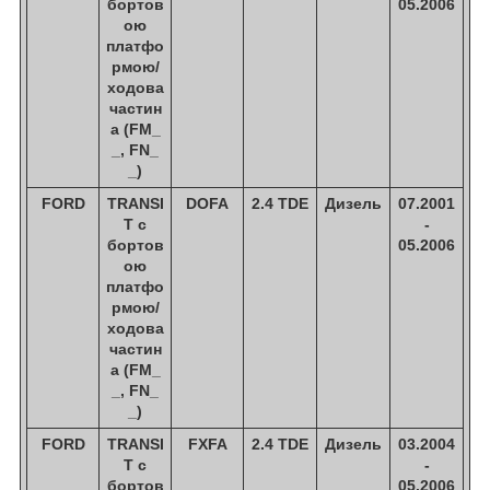
бортов
05.2006
ою
платфо
рмою/
ходова
частин
а (FM_
_, FN_
_)
FORD
TRANSI
DOFA
2.4 TDE
Дизель
07.2001
T c
-
бортов
05.2006
ою
платфо
рмою/
ходова
частин
а (FM_
_, FN_
_)
FORD
TRANSI
FXFA
2.4 TDE
Дизель
03.2004
T c
-
бортов
05.2006