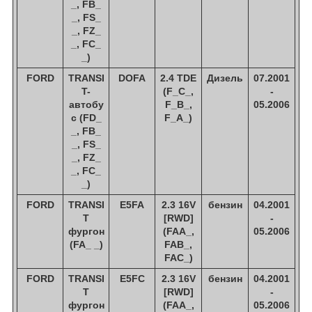
_, FB_
_, FS_
_, FZ_
_, FC_
_)
FORD
TRANSI
DOFA
2.4 TDE
Дизель
07.2001
T-
(F_C_,
-
автобу
F_B_,
05.2006
с (FD_
F_A_)
_, FB_
_, FS_
_, FZ_
_, FC_
_)
FORD
TRANSI
E5FA
2.3 16V
бензин
04.2001
T
[RWD]
-
фургон
(FAA_,
05.2006
(FA_ _)
FAB_,
FAC_)
FORD
TRANSI
E5FC
2.3 16V
бензин
04.2001
T
[RWD]
-
фургон
(FAA_,
05.2006