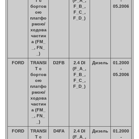
T c
(F_A_,
-
бортов
F_B_,
05.2006
ою
F_C_,
платфо
F_D_)
рмою/
ходова
частин
а (FM_
_, FN_
_)
FORD
TRANSI
D2FB
2.4 DI
Дизель
01.2000
T c
(F_A_,
-
бортов
F_B_,
05.2006
ою
F_C_,
платфо
F_D_)
рмою/
ходова
частин
а (FM_
_, FN_
_)
FORD
TRANSI
D4FA
2.4 DI
Дизель
01.2000
T c
(F_A_,
-