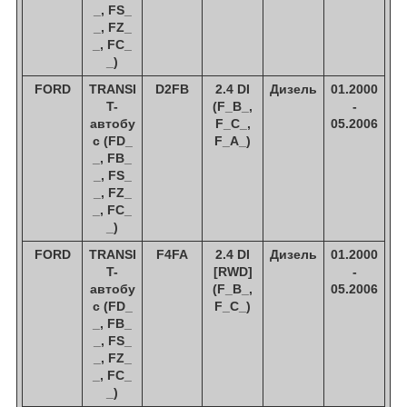
_, FS_
_, FZ_
_, FC_
_)
FORD
TRANSI
D2FB
2.4 DI
Дизель
01.2000
T-
(F_B_,
-
автобу
F_C_,
05.2006
с (FD_
F_A_)
_, FB_
_, FS_
_, FZ_
_, FC_
_)
FORD
TRANSI
F4FA
2.4 DI
Дизель
01.2000
T-
[RWD]
-
автобу
(F_B_,
05.2006
с (FD_
F_C_)
_, FB_
_, FS_
_, FZ_
_, FC_
_)