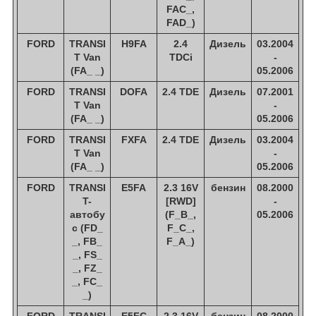
FAC_,
FAD_)
FORD
TRANSI
H9FA
2.4
Дизель
03.2004
T Van
TDCi
-
(FA_ _)
05.2006
FORD
TRANSI
DOFA
2.4 TDE
Дизель
07.2001
T Van
-
(FA_ _)
05.2006
FORD
TRANSI
FXFA
2.4 TDE
Дизель
03.2004
T Van
-
(FA_ _)
05.2006
FORD
TRANSI
E5FA
2.3 16V
бензин
08.2000
T-
[RWD]
-
автобу
(F_B_,
05.2006
с (FD_
F_C_,
_, FB_
F_A_)
_, FS_
_, FZ_
_, FC_
_)
FORD
TRANSI
E5FC
2.3 16V
бензин
08.2000