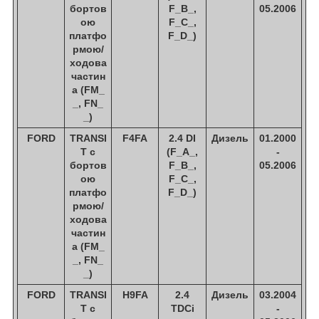
бортов
F_B_,
05.2006
ою
F_C_,
платфо
F_D_)
рмою/
ходова
частин
а (FM_
_, FN_
_)
FORD
TRANSI
F4FA
2.4 DI
Дизель
01.2000
T c
(F_A_,
-
бортов
F_B_,
05.2006
ою
F_C_,
платфо
F_D_)
рмою/
ходова
частин
а (FM_
_, FN_
_)
FORD
TRANSI
H9FA
2.4
Дизель
03.2004
T c
TDCi
-