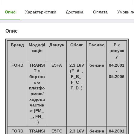
Опис
Характеристики
Доставка
Оплата
Умови п
Опис
Бренд
Модифі
Двигун
Обсяг
Паливо
Рік
кація
випуск
у
FORD
TRANSI
E5FA
2.3 16V
бензин
04.2001
T c
(F_A_,
-
бортов
F_B_,
05.2006
ою
F_C_,
платфо
F_D_)
рмою/
ходова
частин
а (FM_
_, FN_
_)
FORD
TRANSI
E5FC
2.3 16V
бензин
04.2001