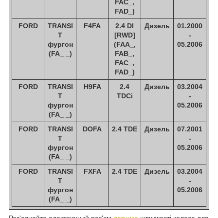
FAC_,
FAD_)
FORD
TRANSI
F4FA
2.4 DI
Дизель
01.2000
T
[RWD]
-
фургон
(FAA_,
05.2006
(FA_ _)
FAB_,
FAC_,
FAD_)
FORD
TRANSI
H9FA
2.4
Дизель
03.2004
T
TDCi
-
фургон
05.2006
(FA_ _)
FORD
TRANSI
DOFA
2.4 TDE
Дизель
07.2001
T
-
фургон
05.2006
(FA_ _)
FORD
TRANSI
FXFA
2.4 TDE
Дизель
03.2004
T
-
фургон
05.2006
(FA_ _)
Роз'єднайте електричний роз'єм
датчика
швидкості колеса для