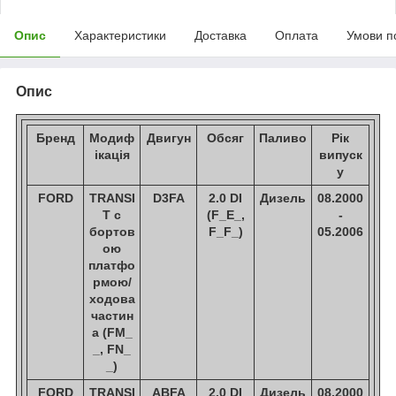
Опис
Характеристики
Доставка
Оплата
Умови п
Опис
Бренд
Модиф
Двигун
Обсяг
Паливо
Рік
ікація
випуск
у
FORD
TRANSI
D3FA
2.0 DI
Дизель
08.2000
T c
(F_E_,
-
бортов
F_F_)
05.2006
ою
платфо
рмою/
ходова
частин
а (FM_
_, FN_
_)
FORD
TRANSI
ABFA
2.0 DI
Дизель
08.2000