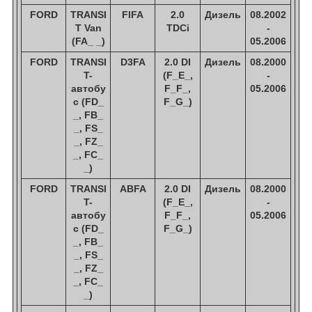
FORD
TRANSI
FIFA
2.0
Дизель
08.2002
T Van
TDCi
-
(FA_ _)
05.2006
FORD
TRANSI
D3FA
2.0 DI
Дизель
08.2000
T-
(F_E_,
-
автобу
F_F_,
05.2006
с (FD_
F_G_)
_, FB_
_, FS_
_, FZ_
_, FC_
_)
FORD
TRANSI
ABFA
2.0 DI
Дизель
08.2000
T-
(F_E_,
-
автобу
F_F_,
05.2006
с (FD_
F_G_)
_, FB_
_, FS_
_, FZ_
_, FC_
_)