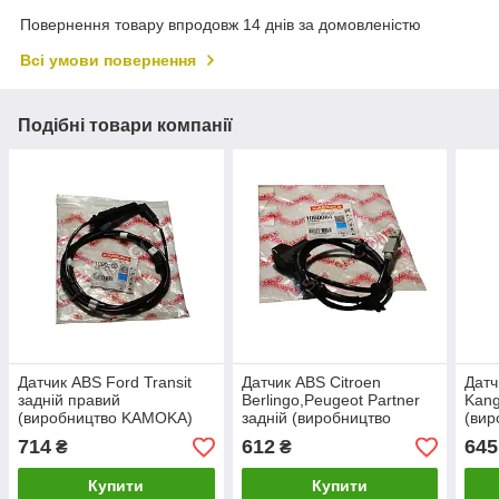
Повернення товару впродовж 14 днів за домовленістю
Всі умови повернення
Подібні товари компанії
Датчик ABS Ford Transit
Датчик ABS Citroen
Датч
задній правий
Berlingo,Peugeot Partner
Kang
(виробництво KAMOKA)
задній (виробництво
(ви
KAMOKA)
714
612
645
₴
₴
Купити
Купити