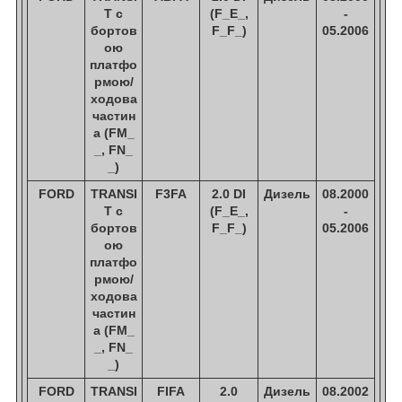
T c
(F_E_,
-
бортов
F_F_)
05.2006
ою
платфо
рмою/
ходова
частин
а (FM_
_, FN_
_)
FORD
TRANSI
F3FA
2.0 DI
Дизель
08.2000
T c
(F_E_,
-
бортов
F_F_)
05.2006
ою
платфо
рмою/
ходова
частин
а (FM_
_, FN_
_)
FORD
TRANSI
FIFA
2.0
Дизель
08.2002