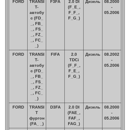
FORD
TRANSI
F3FA
2.0 DI
Дизель
08.2000
T-
(F_E_,
-
автобу
F_F_,
05.2006
с (FD_
F_G_)
_, FB_
_, FS_
_, FZ_
_, FC_
_)
FORD
TRANSI
FIFA
2.0
Дизель
08.2002
T-
TDCi
-
автобу
(F_F_,
05.2006
с (FD_
F_E_,
_, FB_
F_G_)
_, FS_
_, FZ_
_, FC_
_)
FORD
TRANSI
D3FA
2.0 DI
Дизель
08.2000
T
(FAE_,
-
фургон
FAF_,
05.2006
(FA_ _)
FAG_)