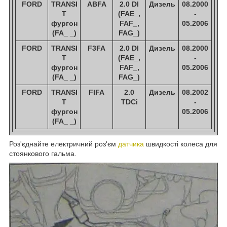
FORD
TRANSI
ABFA
2.0 DI
Дизель
08.2000
T
(FAE_,
-
фургон
FAF_,
05.2006
(FA_ _)
FAG_)
FORD
TRANSI
F3FA
2.0 DI
Дизель
08.2000
T
(FAE_,
-
фургон
FAF_,
05.2006
(FA_ _)
FAG_)
FORD
TRANSI
FIFA
2.0
Дизель
08.2002
T
TDCi
-
фургон
05.2006
(FA_ _)
Роз'єднайте електричний роз'єм
датчика
швидкості колеса для
стоянкового гальма.