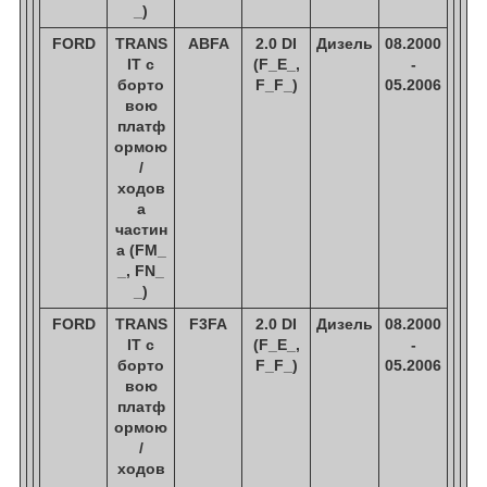
_)
FORD
TRANS
ABFA
2.0 DI
Дизель
08.2000
IT c
(F_E_,
-
борто
F_F_)
05.2006
вою
платф
ормою
/
ходов
а
частин
а (FM_
_, FN_
_)
FORD
TRANS
F3FA
2.0 DI
Дизель
08.2000
IT c
(F_E_,
-
борто
F_F_)
05.2006
вою
платф
ормою
/
ходов