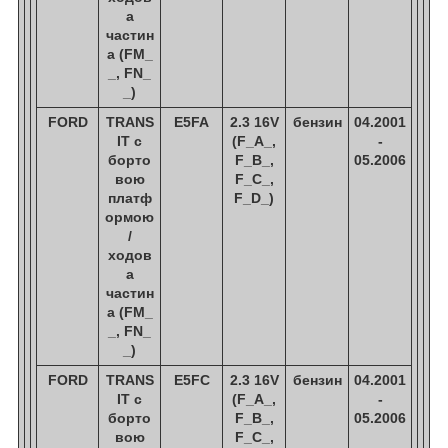
а
частин
а (FM_
_, FN_
_)
FORD
TRANS
E5FA
2.3 16V
бензин
04.2001
IT c
(F_A_,
-
борто
F_B_,
05.2006
вою
F_C_,
платф
F_D_)
ормою
/
ходов
а
частин
а (FM_
_, FN_
_)
FORD
TRANS
E5FC
2.3 16V
бензин
04.2001
IT c
(F_A_,
-
борто
F_B_,
05.2006
вою
F_C_,