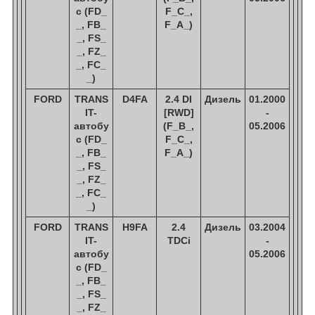
с (FD_
F_C_,
_, FB_
F_A_)
_, FS_
_, FZ_
_, FC_
_)
FORD
TRANS
D4FA
2.4 DI
Дизель
01.2000
IT-
[RWD]
-
автобу
(F_B_,
05.2006
с (FD_
F_C_,
_, FB_
F_A_)
_, FS_
_, FZ_
_, FC_
_)
FORD
TRANS
H9FA
2.4
Дизель
03.2004
IT-
TDCi
-
автобу
05.2006
с (FD_
_, FB_
_, FS_
_, FZ_