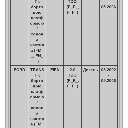
IT c
TDCi
-
борто
(F_E_,
05.2006
вою
F_F_)
платф
ормою
/
ходов
а
частин
а (FM_
_, FN_
_)
FORD
TRANS
FIFA
2.0
Дизель
08.2002
IT c
TDCi
-
борто
(F_E_,
05.2006
вою
F_F_)
платф
ормою
/
ходов
а
частин
а (FM_