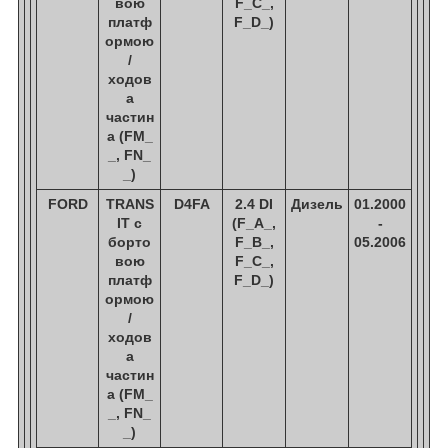
вою
F_C_,
платф
F_D_)
ормою
/
ходов
а
частин
а (FM_
_, FN_
_)
FORD
TRANS
D4FA
2.4 DI
Дизель
01.2000
IT c
(F_A_,
-
борто
F_B_,
05.2006
вою
F_C_,
платф
F_D_)
ормою
/
ходов
а
частин
а (FM_
_, FN_
_)