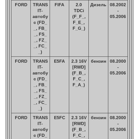
FORD
TRANS
FIFA
2.0
Дизель
08.2002
IT-
TDCi
-
автобу
(F_F_,
05.2006
с (FD_
F_E_,
_, FB_
F_G_)
_, FS_
_, FZ_
_, FC_
_)
FORD
TRANS
E5FA
2.3 16V
бензин
08.2000
IT-
[RWD]
-
автобу
(F_B_,
05.2006
с (FD_
F_C_,
_, FB_
F_A_)
_, FS_
_, FZ_
_, FC_
_)
FORD
TRANS
E5FC
2.3 16V
бензин
08.2000
IT-
[RWD]
-
автобу
(F_B_,
05.2006
с (FD_
F_C_,