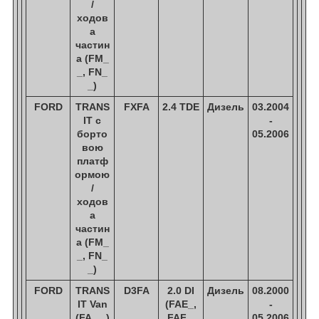
/
ходов
а
частин
а (FM_
_, FN_
_)
FORD
TRANS
FXFA
2.4 TDE
Дизель
03.2004
IT c
-
борто
05.2006
вою
платф
ормою
/
ходов
а
частин
а (FM_
_, FN_
_)
FORD
TRANS
D3FA
2.0 DI
Дизель
08.2000
IT Van
(FAE_,
-
(FA_ _)
FAF_,
05.2006