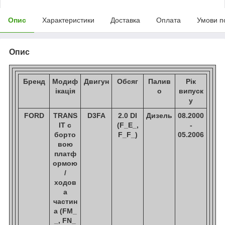
Опис
Характеристики
Доставка
Оплата
Умови п
Опис
Бренд
Модиф
Двигун
Обсяг
Палив
Рік
ікація
о
випуск
у
FORD
TRANS
D3FA
2.0 DI
Дизель
08.2000
IT c
(F_E_,
-
борто
F_F_)
05.2006
вою
платф
ормою
/
ходов
а
частин
а (FM_
_, FN_