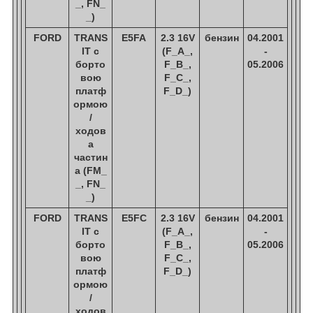
_, FN_
_)
FORD
TRANS
E5FA
2.3 16V
бензин
04.2001
IT c
(F_A_,
-
борто
F_B_,
05.2006
вою
F_C_,
платф
F_D_)
ормою
/
ходов
а
частин
а (FM_
_, FN_
_)
FORD
TRANS
E5FC
2.3 16V
бензин
04.2001
IT c
(F_A_,
-
борто
F_B_,
05.2006
вою
F_C_,
платф
F_D_)
ормою
/
ходов