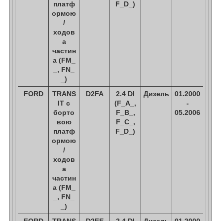
платф
F_D_)
ормою
/
ходов
а
частин
а (FM_
_, FN_
_)
FORD
TRANS
D2FA
2.4 DI
Дизель
01.2000
IT c
(F_A_,
-
борто
F_B_,
05.2006
вою
F_C_,
платф
F_D_)
ормою
/
ходов
а
частин
а (FM_
_, FN_
_)
FORD
TRANS
D2FE
2.4 DI
Дизель
01.2000