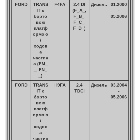
FORD
TRANS
F4FA
2.4 DI
Дизель
01.2000
IT c
(F_A_,
-
борто
F_B_,
05.2006
вою
F_C_,
платф
F_D_)
ормою
/
ходов
а
частин
а (FM_
_, FN_
_)
FORD
TRANS
H9FA
2.4
Дизель
03.2004
IT c
TDCi
-
борто
05.2006
вою
платф
ормою
/
ходов
а
частин