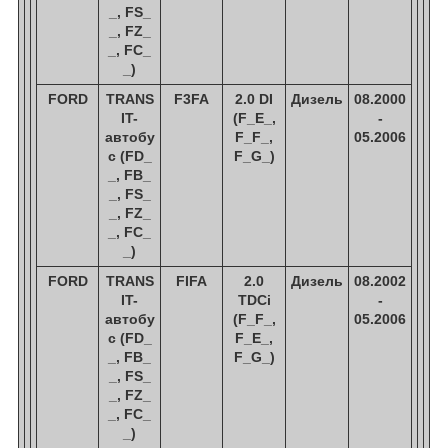
_, FS_
_, FZ_
_, FC_
_)
FORD
TRANS
F3FA
2.0 DI
Дизель
08.2000
IT-
(F_E_,
-
автобу
F_F_,
05.2006
с (FD_
F_G_)
_, FB_
_, FS_
_, FZ_
_, FC_
_)
FORD
TRANS
FIFA
2.0
Дизель
08.2002
IT-
TDCi
-
автобу
(F_F_,
05.2006
с (FD_
F_E_,
_, FB_
F_G_)
_, FS_
_, FZ_
_, FC_
_)