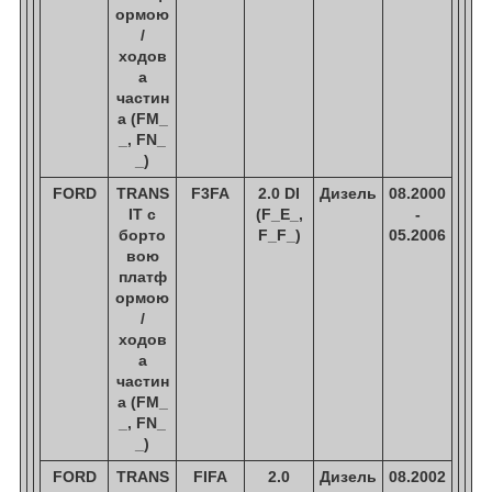
ормою
/
ходов
а
частин
а (FM_
_, FN_
_)
FORD
TRANS
F3FA
2.0 DI
Дизель
08.2000
IT c
(F_E_,
-
борто
F_F_)
05.2006
вою
платф
ормою
/
ходов
а
частин
а (FM_
_, FN_
_)
FORD
TRANS
FIFA
2.0
Дизель
08.2002