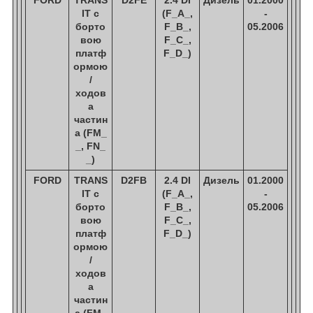
IT c
(F_A_,
-
борто
F_B_,
05.2006
вою
F_C_,
платф
F_D_)
ормою
/
ходов
а
частин
а (FM_
_, FN_
_)
FORD
TRANS
D2FB
2.4 DI
Дизель
01.2000
IT c
(F_A_,
-
борто
F_B_,
05.2006
вою
F_C_,
платф
F_D_)
ормою
/
ходов
а
частин
а (FM_