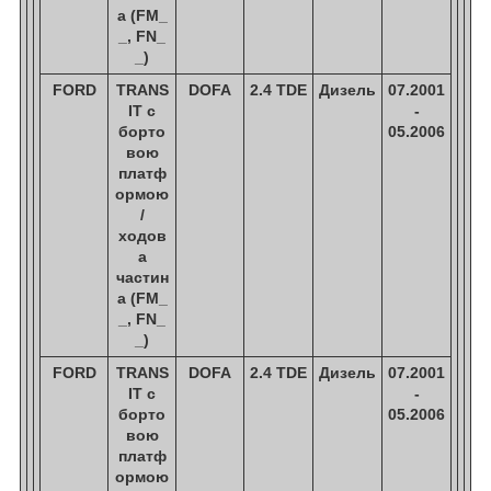
а (FM_
_, FN_
_)
FORD
TRANS
DOFA
2.4 TDE
Дизель
07.2001
IT c
-
борто
05.2006
вою
платф
ормою
/
ходов
а
частин
а (FM_
_, FN_
_)
FORD
TRANS
DOFA
2.4 TDE
Дизель
07.2001
IT c
-
борто
05.2006
вою
платф
ормою