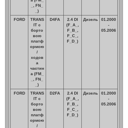
_, FN_
_)
FORD
TRANS
D4FA
2.4 DI
Дизель
01.2000
IT c
(F_A_,
-
борто
F_B_,
05.2006
вою
F_C_,
платф
F_D_)
ормою
/
ходов
а
частин
а (FM_
_, FN_
_)
FORD
TRANS
D2FA
2.4 DI
Дизель
01.2000
IT c
(F_A_,
-
борто
F_B_,
05.2006
вою
F_C_,
платф
F_D_)
ормою
/