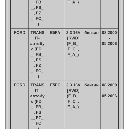
_, FB_
F_A_)
_, FS_
_, FZ_
_, FC_
_)
FORD
TRANS
E5FA
2.3 16V
бензин
08.2000
IT-
[RWD]
-
автобу
(F_B_,
05.2006
с (FD_
F_C_,
_, FB_
F_A_)
_, FS_
_, FZ_
_, FC_
_)
FORD
TRANS
E5FC
2.3 16V
бензин
08.2000
IT-
[RWD]
-
автобу
(F_B_,
05.2006
с (FD_
F_C_,
_, FB_
F_A_)
_, FS_
_, FZ_
_, FC_
_)