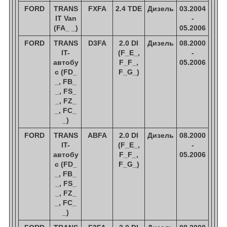
FORD
TRANS
FXFA
2.4 TDE
Дизель
03.2004
IT Van
-
(FA_ _)
05.2006
FORD
TRANS
D3FA
2.0 DI
Дизель
08.2000
IT-
(F_E_,
-
автобу
F_F_,
05.2006
с (FD_
F_G_)
_, FB_
_, FS_
_, FZ_
_, FC_
_)
FORD
TRANS
ABFA
2.0 DI
Дизель
08.2000
IT-
(F_E_,
-
автобу
F_F_,
05.2006
с (FD_
F_G_)
_, FB_
_, FS_
_, FZ_
_, FC_
_)