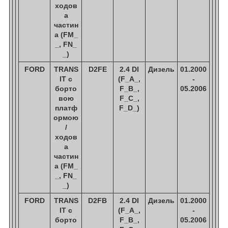
ходов
а
частин
а (FM_
_, FN_
_)
FORD
TRANS
D2FE
2.4 DI
Дизель
01.2000
IT c
(F_A_,
-
борто
F_B_,
05.2006
вою
F_C_,
платф
F_D_)
ормою
/
ходов
а
частин
а (FM_
_, FN_
_)
FORD
TRANS
D2FB
2.4 DI
Дизель
01.2000
IT c
(F_A_,
-
борто
F_B_,
05.2006