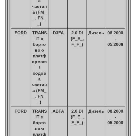
а
частин
а (FM_
_, FN_
_)
FORD
TRANS
D3FA
2.0 DI
Дизель
08.2000
IT c
(F_E_,
-
борто
F_F_)
05.2006
вою
платф
ормою
/
ходов
а
частин
а (FM_
_, FN_
_)
FORD
TRANS
ABFA
2.0 DI
Дизель
08.2000
IT c
(F_E_,
-
борто
F_F_)
05.2006
вою
платф