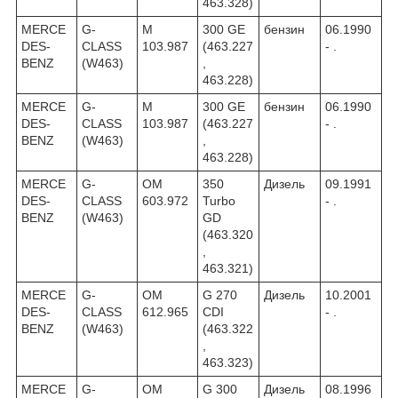
463.328)
MERCE
G-
M
300 GE
бензин
06.1990
DES-
CLASS
103.987
(463.227
- .
BENZ
(W463)
,
463.228)
MERCE
G-
M
300 GE
бензин
06.1990
DES-
CLASS
103.987
(463.227
- .
BENZ
(W463)
,
463.228)
MERCE
G-
OM
350
Дизель
09.1991
DES-
CLASS
603.972
Turbo
- .
BENZ
(W463)
GD
(463.320
,
463.321)
MERCE
G-
OM
G 270
Дизель
10.2001
DES-
CLASS
612.965
CDI
- .
BENZ
(W463)
(463.322
,
463.323)
MERCE
G-
OM
G 300
Дизель
08.1996