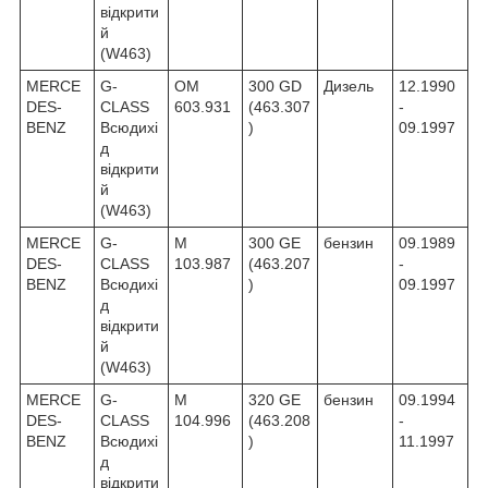
відкрити
й
(W463)
MERCE
G-
OM
300 GD
Дизель
12.1990
DES-
CLASS
603.931
(463.307
-
BENZ
Всюдихі
)
09.1997
д
відкрити
й
(W463)
MERCE
G-
M
300 GE
бензин
09.1989
DES-
CLASS
103.987
(463.207
-
BENZ
Всюдихі
)
09.1997
д
відкрити
й
(W463)
MERCE
G-
M
320 GE
бензин
09.1994
DES-
CLASS
104.996
(463.208
-
BENZ
Всюдихі
)
11.1997
д
відкрити