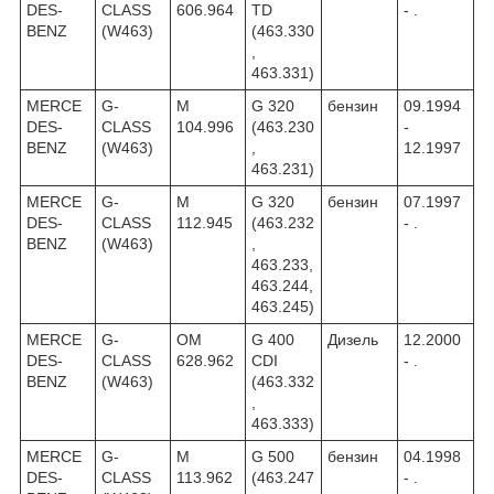
DES-
CLASS
606.964
TD
- .
BENZ
(W463)
(463.330
,
463.331)
MERCE
G-
M
G 320
бензин
09.1994
DES-
CLASS
104.996
(463.230
-
BENZ
(W463)
,
12.1997
463.231)
MERCE
G-
M
G 320
бензин
07.1997
DES-
CLASS
112.945
(463.232
- .
BENZ
(W463)
,
463.233,
463.244,
463.245)
MERCE
G-
OM
G 400
Дизель
12.2000
DES-
CLASS
628.962
CDI
- .
BENZ
(W463)
(463.332
,
463.333)
MERCE
G-
M
G 500
бензин
04.1998
DES-
CLASS
113.962
(463.247
- .