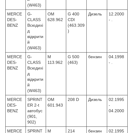
(W463)
MERCE
G-
OM
G 400
Дизель
12.2000
DES-
CLASS
628.962
CDI
- .
BENZ
Всюдихі
(463.309
д
)
відкрити
й
(W463)
MERCE
G-
M
G 500
бензин
04.1998
DES-
CLASS
113.962
(463)
- .
BENZ
Всюдихі
д
відкрити
й
(W463)
MERCE
SPRINT
OM
208 D
Дизель
02.1995
DES-
ER 2-t
601.943
-
BENZ
автобус
04.2000
(901,
902)
MERCE
SPRINT
M
214
бензин
02.1995