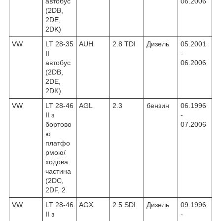
автобус
06.2006
(2DB,
2DE,
2DK)
VW
LT 28-35
AUH
2.8 TDI
Дизель
05.2001
II
-
автобус
06.2006
(2DB,
2DE,
2DK)
VW
LT 28-46
AGL
2.3
бензин
06.1996
II з
-
бортово
07.2006
ю
платфо
рмою/
ходова
частина
(2DC,
2DF, 2
VW
LT 28-46
AGX
2.5 SDI
Дизель
09.1996
II з
-