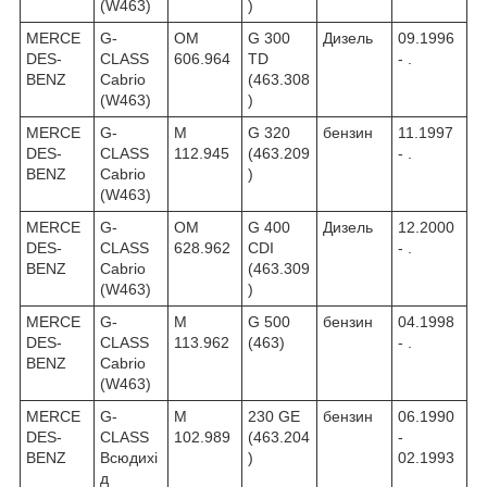
(W463)
)
MERCE
G-
OM
G 300
Дизель
09.1996
DES-
CLASS
606.964
TD
- .
BENZ
Cabrio
(463.308
(W463)
)
MERCE
G-
M
G 320
бензин
11.1997
DES-
CLASS
112.945
(463.209
- .
BENZ
Cabrio
)
(W463)
MERCE
G-
OM
G 400
Дизель
12.2000
DES-
CLASS
628.962
CDI
- .
BENZ
Cabrio
(463.309
(W463)
)
MERCE
G-
M
G 500
бензин
04.1998
DES-
CLASS
113.962
(463)
- .
BENZ
Cabrio
(W463)
MERCE
G-
M
230 GE
бензин
06.1990
DES-
CLASS
102.989
(463.204
-
BENZ
Всюдихі
)
02.1993
д