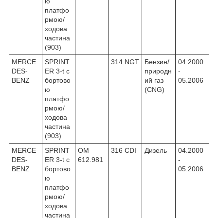
ю
платфо
рмою/
ходова
частина
(903)
MERCE
SPRINT
314 NGT
Бензин/
04.2000
DES-
ER 3-t c
природн
-
BENZ
бортово
ий газ
05.2006
ю
(CNG)
платфо
рмою/
ходова
частина
(903)
MERCE
SPRINT
OM
316 CDI
Дизель
04.2000
DES-
ER 3-t c
612.981
-
BENZ
бортово
05.2006
ю
платфо
рмою/
ходова
частина