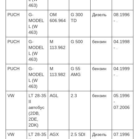
463)
PUCH
G-
OM
G 300
Дизель
08.1996
MODEL
606.964
TD
- .
L (W
463)
PUCH
G-
M
G 500
бензин
04.1998
MODEL
113.962
- .
L (W
463)
PUCH
G-
M
G 55
бензин
04.1999
MODEL
113.982
AMG
- .
L (W
463)
VW
LT 28-35
AGL
2.3
бензин
05.1996
II
-
автобус
07.2006
(2DB,
2DE,
2DK)
VW
LT 28-35
AGX
2.5 SDI
Дизель
07.1996