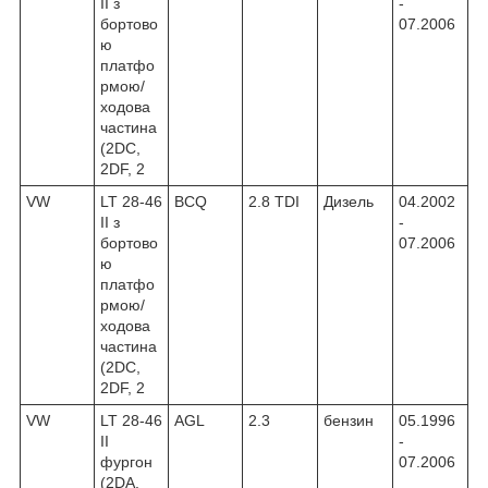
II з
-
бортово
07.2006
ю
платфо
рмою/
ходова
частина
(2DC,
2DF, 2
VW
LT 28-46
BCQ
2.8 TDI
Дизель
04.2002
II з
-
бортово
07.2006
ю
платфо
рмою/
ходова
частина
(2DC,
2DF, 2
VW
LT 28-46
AGL
2.3
бензин
05.1996
II
-
фургон
07.2006
(2DA,