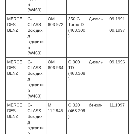
й
(W463)
MERCE
G-
OM
350 G
Дизель
09.1991
DES-
CLASS
603.972
Turbo-D
-
BENZ
Всюдихі
(463.300
09.1997
д
)
відкрити
й
(W463)
MERCE
G-
OM
G 300
Дизель
09.1996
DES-
CLASS
606.964
TD
- .
BENZ
Всюдихі
(463.308
д
)
відкрити
й
(W463)
MERCE
G-
M
G 320
бензин
11.1997
DES-
CLASS
112.945
(463.209
- .
BENZ
Всюдихі
)
д
відкрити
й