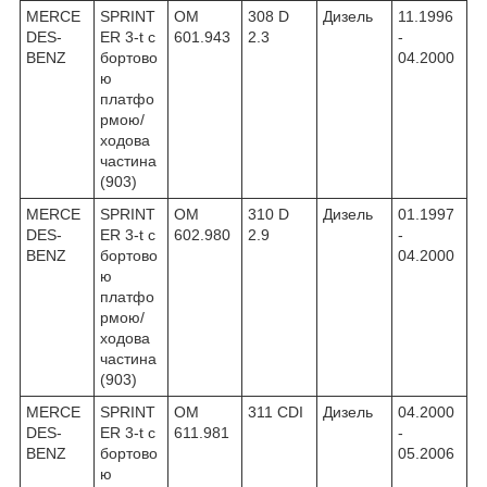
MERCE
SPRINT
OM
308 D
Дизель
11.1996
DES-
ER 3-t c
601.943
2.3
-
BENZ
бортово
04.2000
ю
платфо
рмою/
ходова
частина
(903)
MERCE
SPRINT
OM
310 D
Дизель
01.1997
DES-
ER 3-t c
602.980
2.9
-
BENZ
бортово
04.2000
ю
платфо
рмою/
ходова
частина
(903)
MERCE
SPRINT
OM
311 CDI
Дизель
04.2000
DES-
ER 3-t c
611.981
-
BENZ
бортово
05.2006
ю