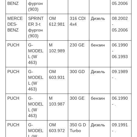
BENZ
фургон
05.2006
(903)
MERCE
SPRINT
OM
316 CDI
Дизель
08.2002
DES-
ER 3-t
612.981
4x4
-
BENZ
фургон
05.2006
(903)
PUCH
G-
M
230 GE
бензин
06.1990
MODEL
102.989
-
L (W
06.1993
463)
PUCH
G-
OM
300 GD
Дизель
09.1989
MODEL
603.931
- .
L (W
463)
PUCH
G-
M
300 GE
бензин
06.1990
MODEL
103.987
- .
L (W
463)
PUCH
G-
OM
350 G D
Дизель
09.1991
MODEL
603.972
Turbo
- .
L (W