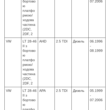
бортово
07.2006
ю
платфо
рмою/
ходова
частина
(2DC,
2DF, 2
VW
LT 28-46
AHD
2.5 TDI
Дизель
06.1996
II з
-
бортово
08.1999
ю
платфо
рмою/
ходова
частина
(2DC,
2DF, 2
VW
LT 28-46
APA
2.5 TDI
Дизель
05.1999
II з
-
бортово
07.2006
ю
платфо