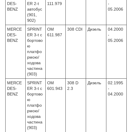
DES-
ER 2-t
111.979
-
BENZ
автобус
05.2006
(901,
902)
MERCE
SPRINT
OM
308 CDI
Дизель
04.2000
DES-
ER 3-t c
611.987
-
BENZ
бортово
05.2006
ю
платфо
рмою/
ходова
частина
(903)
MERCE
SPRINT
OM
308 D
Дизель
02.1995
DES-
ER 3-t c
601.943
2.3
-
BENZ
бортово
04.2000
ю
платфо
рмою/
ходова
частина
(903)