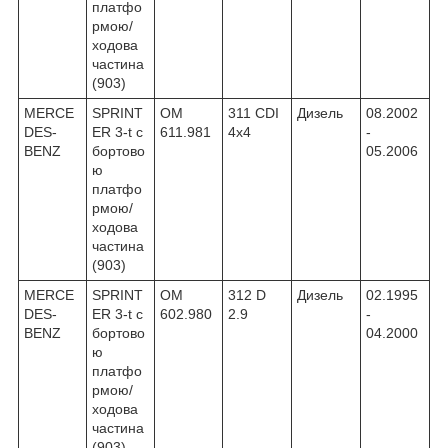
платфо
рмою/
ходова
частина
(903)
MERCE
SPRINT
OM
311 CDI
Дизель
08.2002
DES-
ER 3-t c
611.981
4x4
-
BENZ
бортово
05.2006
ю
платфо
рмою/
ходова
частина
(903)
MERCE
SPRINT
OM
312 D
Дизель
02.1995
DES-
ER 3-t c
602.980
2.9
-
BENZ
бортово
04.2000
ю
платфо
рмою/
ходова
частина
(903)