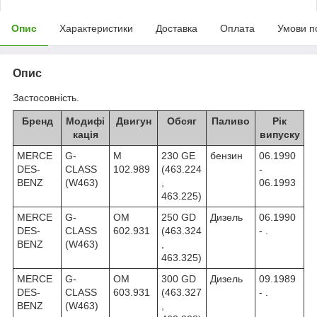
Опис
Характеристики
Доставка
Оплата
Умови п
Опис
Застосовність.
Бренд
Модифі
Двигун
Обсяг
Паливо
Рік
кація
випуску
MERCE
G-
M
230 GE
бензин
06.1990
DES-
CLASS
102.989
(463.224
-
BENZ
(W463)
,
06.1993
463.225)
MERCE
G-
OM
250 GD
Дизель
06.1990
DES-
CLASS
602.931
(463.324
- .
BENZ
(W463)
,
463.325)
MERCE
G-
OM
300 GD
Дизель
09.1989
DES-
CLASS
603.931
(463.327
- .
BENZ
(W463)
,