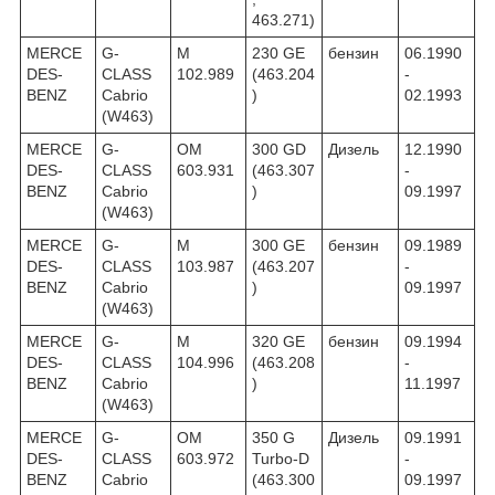
463.271)
MERCE
G-
M
230 GE
бензин
06.1990
DES-
CLASS
102.989
(463.204
-
BENZ
Cabrio
)
02.1993
(W463)
MERCE
G-
OM
300 GD
Дизель
12.1990
DES-
CLASS
603.931
(463.307
-
BENZ
Cabrio
)
09.1997
(W463)
MERCE
G-
M
300 GE
бензин
09.1989
DES-
CLASS
103.987
(463.207
-
BENZ
Cabrio
)
09.1997
(W463)
MERCE
G-
M
320 GE
бензин
09.1994
DES-
CLASS
104.996
(463.208
-
BENZ
Cabrio
)
11.1997
(W463)
MERCE
G-
OM
350 G
Дизель
09.1991
DES-
CLASS
603.972
Turbo-D
-
BENZ
Cabrio
(463.300
09.1997