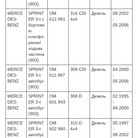
(903)
MERCE
SPRINT
OM
316 CDI
Дизель
08.2002
DES-
ER 3-t c
612.981
4x4
-
BENZ
бортово
05.2006
ю
платфо
рмою/
ходова
частина
(903)
MERCE
SPRINT
OM
308 CDI
Дизель
04.2000
DES-
ER 3-t
611.987
-
BENZ
автобус
05.2006
(903)
MERCE
SPRINT
OM
308 D
Дизель
02.1995
DES-
ER 3-t
601.943
-
BENZ
автобус
04.2000
(903)
MERCE
SPRINT
OM
310 D
Дизель
05.1997
DES-
ER 3-t
602.980
4x4
-
BENZ
автобус
08.2002