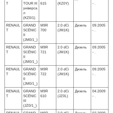
T
TOUR III
615
(KZ0Y)
- .
універса
л
(KZ0/1)
RENAUL
GRAND
M9R
2.0 dCi
Дизель
09.2005
T
SCÉNIC
700
(JM1K)
- .
II
(JM0/1_)
RENAUL
GRAND
M9R
2.0 dCi
Дизель
09.2005
T
SCÉNIC
721
(JM1K)
- .
II
(JM0/1_)
RENAUL
GRAND
M9R
2.0 dCi
Дизель
09.2005
T
SCÉNIC
722
(JM1K)
- .
II
(JM0/1_)
RENAUL
GRAND
M9R
2.0 dCi
Дизель
04.2009
T
SCÉNIC
610
(JZ0L)
- .
III
(JZ0/1_)
RENAUL
GRAND
M9R
2.0 dCi
Дизель
02.2009