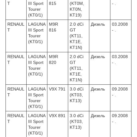
T
III Sport
815
(KT0M,
- .
Tourer
KT0N,
(KT0/1)
KT19)
RENAUL
LAGUNA
M9R
2.0 dCi
Дизель
03.2008
T
III Sport
816
GT
- .
Tourer
(KT11,
(KT0/1)
KT1E,
KT1N)
RENAUL
LAGUNA
M9R
2.0 dCi
Дизель
03.2008
T
III Sport
820
GT
- .
Tourer
(KT11,
(KT0/1)
KT1E,
KT1N)
RENAUL
LAGUNA
V9X 791
3.0 dCi
Дизель
09.2008
T
III Sport
(KT03,
- .
Tourer
KT13)
(KT0/1)
RENAUL
LAGUNA
V9X 891
3.0 dCi
Дизель
09.2008
T
III Sport
(KT03,
- .
Tourer
KT13)
(KT0/1)