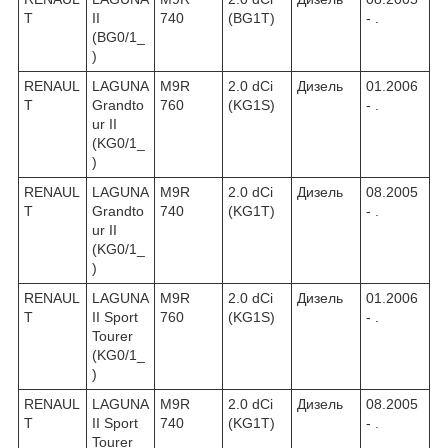
T
II
740
(BG1T)
- .
(BG0/1_
)
RENAUL
LAGUNA
M9R
2.0 dCi
Дизель
01.2006
T
Grandto
760
(KG1S)
- .
ur II
(KG0/1_
)
RENAUL
LAGUNA
M9R
2.0 dCi
Дизель
08.2005
T
Grandto
740
(KG1T)
- .
ur II
(KG0/1_
)
RENAUL
LAGUNA
M9R
2.0 dCi
Дизель
01.2006
T
II Sport
760
(KG1S)
- .
Tourer
(KG0/1_
)
RENAUL
LAGUNA
M9R
2.0 dCi
Дизель
08.2005
T
II Sport
740
(KG1T)
- .
Tourer