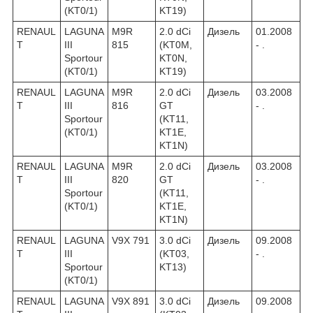
(KT0/1)
KT19)
RENAUL
LAGUNA
M9R
2.0 dCi
Дизель
01.2008
T
III
815
(KT0M,
- .
Sportour
KT0N,
(KT0/1)
KT19)
RENAUL
LAGUNA
M9R
2.0 dCi
Дизель
03.2008
T
III
816
GT
- .
Sportour
(KT11,
(KT0/1)
KT1E,
KT1N)
RENAUL
LAGUNA
M9R
2.0 dCi
Дизель
03.2008
T
III
820
GT
- .
Sportour
(KT11,
(KT0/1)
KT1E,
KT1N)
RENAUL
LAGUNA
V9X 791
3.0 dCi
Дизель
09.2008
T
III
(KT03,
- .
Sportour
KT13)
(KT0/1)
RENAUL
LAGUNA
V9X 891
3.0 dCi
Дизель
09.2008