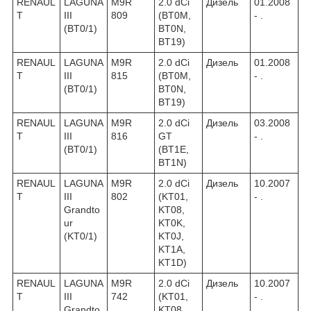
RENAUL
LAGUNA
M9R
2.0 dCi
Дизель
01.2008
T
III
809
(BT0M,
- .
(BT0/1)
BT0N,
BT19)
RENAUL
LAGUNA
M9R
2.0 dCi
Дизель
01.2008
T
III
815
(BT0M,
- .
(BT0/1)
BT0N,
BT19)
RENAUL
LAGUNA
M9R
2.0 dCi
Дизель
03.2008
T
III
816
GT
- .
(BT0/1)
(BT1E,
BT1N)
RENAUL
LAGUNA
M9R
2.0 dCi
Дизель
10.2007
T
III
802
(KT01,
- .
Grandto
KT08,
ur
KT0K,
(KT0/1)
KT0J,
KT1A,
KT1D)
RENAUL
LAGUNA
M9R
2.0 dCi
Дизель
10.2007
T
III
742
(KT01,
- .
Grandto
KT08,