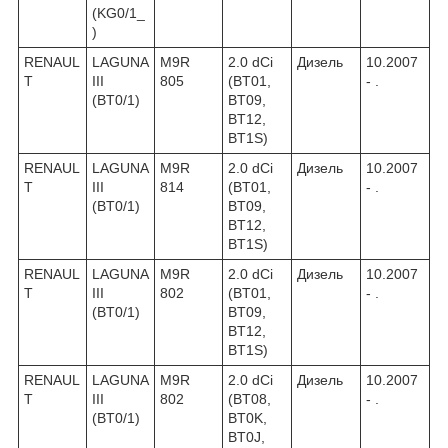
(KG0/1_
)
RENAUL
LAGUNA
M9R
2.0 dCi
Дизель
10.2007
T
III
805
(BT01,
- .
(BT0/1)
BT09,
BT12,
BT1S)
RENAUL
LAGUNA
M9R
2.0 dCi
Дизель
10.2007
T
III
814
(BT01,
- .
(BT0/1)
BT09,
BT12,
BT1S)
RENAUL
LAGUNA
M9R
2.0 dCi
Дизель
10.2007
T
III
802
(BT01,
- .
(BT0/1)
BT09,
BT12,
BT1S)
RENAUL
LAGUNA
M9R
2.0 dCi
Дизель
10.2007
T
III
802
(BT08,
- .
(BT0/1)
BT0K,
BT0J,