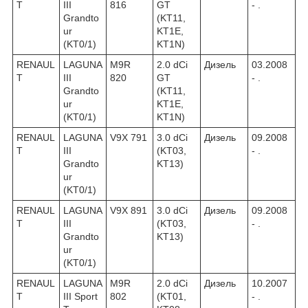
T
III
816
GT
- .
Grandto
(KT11,
ur
KT1E,
(KT0/1)
KT1N)
RENAUL
LAGUNA
M9R
2.0 dCi
Дизель
03.2008
T
III
820
GT
- .
Grandto
(KT11,
ur
KT1E,
(KT0/1)
KT1N)
RENAUL
LAGUNA
V9X 791
3.0 dCi
Дизель
09.2008
T
III
(KT03,
- .
Grandto
KT13)
ur
(KT0/1)
RENAUL
LAGUNA
V9X 891
3.0 dCi
Дизель
09.2008
T
III
(KT03,
- .
Grandto
KT13)
ur
(KT0/1)
RENAUL
LAGUNA
M9R
2.0 dCi
Дизель
10.2007
T
III Sport
802
(KT01,
- .