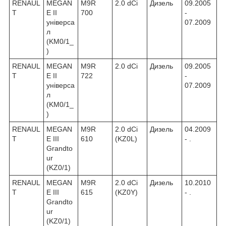
RENAUL
MEGAN
M9R
2.0 dCi
Дизель
09.2005
T
E II
700
-
універса
07.2009
л
(KM0/1_
)
RENAUL
MEGAN
M9R
2.0 dCi
Дизель
09.2005
T
E II
722
-
універса
07.2009
л
(KM0/1_
)
RENAUL
MEGAN
M9R
2.0 dCi
Дизель
04.2009
T
E III
610
(KZ0L)
- .
Grandto
ur
(KZ0/1)
RENAUL
MEGAN
M9R
2.0 dCi
Дизель
10.2010
T
E III
615
(KZ0Y)
- .
Grandto
ur
(KZ0/1)