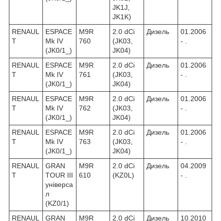
JK1J,
JK1K)
RENAUL
ESPACE
M9R
2.0 dCi
Дизель
01.2006
T
Mk IV
760
(JK03,
- .
(JK0/1_)
JK04)
RENAUL
ESPACE
M9R
2.0 dCi
Дизель
01.2006
T
Mk IV
761
(JK03,
- .
(JK0/1_)
JK04)
RENAUL
ESPACE
M9R
2.0 dCi
Дизель
01.2006
T
Mk IV
762
(JK03,
- .
(JK0/1_)
JK04)
RENAUL
ESPACE
M9R
2.0 dCi
Дизель
01.2006
T
Mk IV
763
(JK03,
- .
(JK0/1_)
JK04)
RENAUL
GRAN
M9R
2.0 dCi
Дизель
04.2009
T
TOUR III
610
(KZ0L)
- .
універса
л
(KZ0/1)
RENAUL
GRAN
M9R
2.0 dCi
Дизель
10.2010