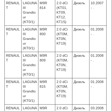
RENAUL
LAGUNA
M9R
2.0 dCi
Дизель
10.2007
T
III
814
(KT01,
- .
Grandto
KT09,
ur
KT12,
(KT0/1)
KT1S)
RENAUL
LAGUNA
M9R
2.0 dCi
Дизель
01.2008
T
III
800
(KT0M,
- .
Grandto
KT0N,
ur
KT19)
(KT0/1)
RENAUL
LAGUNA
M9R
2.0 dCi
Дизель
01.2008
T
III
809
(KT0M,
- .
Grandto
KT0N,
ur
KT19)
(KT0/1)
RENAUL
LAGUNA
M9R
2.0 dCi
Дизель
01.2008
T
III
815
(KT0M,
- .
Grandto
KT0N,
ur
KT19)
(KT0/1)
RENAUL
LAGUNA
M9R
2.0 dCi
Дизель
03.2008