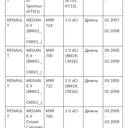
T
III
(KT03,
- .
Sportour
KT13)
(KT0/1)
RENAUL
MEGAN
M9R
2.0 dCi
Дизель
01.2007
T
E II
724
-
(BM0/1_
02.2008
,
CM0/1_)
RENAUL
MEGAN
M9R
2.0 dCi
Дизель
09.2005
T
E II
700
(BM1K,
-
(BM0/1_
CM1K)
02.2008
,
CM0/1_)
RENAUL
MEGAN
M9R
2.0 dCi
Дизель
09.2005
T
E II
722
(BM1K,
-
(BM0/1_
CM1K)
02.2008
,
CM0/1_)
RENAUL
MEGAN
M9R
2.0 dCi
Дизель
09.2005
T
E II
700
-
Coupé-
03.2009
Cabriolet