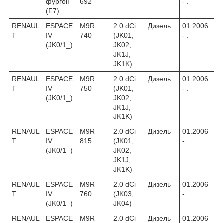
фургон
692
- .
(F7)
RENAUL
ESPACE
M9R
2.0 dCi
Дизель
01.2006
T
IV
740
(JK01,
- .
(JK0/1_)
JK02,
JK1J,
JK1K)
RENAUL
ESPACE
M9R
2.0 dCi
Дизель
01.2006
T
IV
750
(JK01,
- .
(JK0/1_)
JK02,
JK1J,
JK1K)
RENAUL
ESPACE
M9R
2.0 dCi
Дизель
01.2006
T
IV
815
(JK01,
- .
(JK0/1_)
JK02,
JK1J,
JK1K)
RENAUL
ESPACE
M9R
2.0 dCi
Дизель
01.2006
T
IV
760
(JK03,
- .
(JK0/1_)
JK04)
RENAUL
ESPACE
M9R
2.0 dCi
Дизель
01.2006