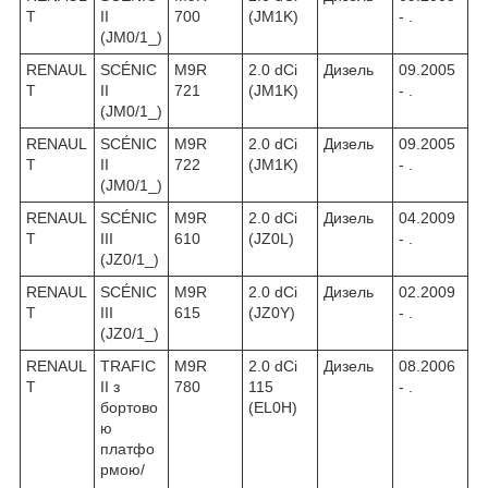
T
II
700
(JM1K)
- .
(JM0/1_)
RENAUL
SCÉNIC
M9R
2.0 dCi
Дизель
09.2005
T
II
721
(JM1K)
- .
(JM0/1_)
RENAUL
SCÉNIC
M9R
2.0 dCi
Дизель
09.2005
T
II
722
(JM1K)
- .
(JM0/1_)
RENAUL
SCÉNIC
M9R
2.0 dCi
Дизель
04.2009
T
III
610
(JZ0L)
- .
(JZ0/1_)
RENAUL
SCÉNIC
M9R
2.0 dCi
Дизель
02.2009
T
III
615
(JZ0Y)
- .
(JZ0/1_)
RENAUL
TRAFIC
M9R
2.0 dCi
Дизель
08.2006
T
II з
780
115
- .
бортово
(EL0H)
ю
платфо
рмою/