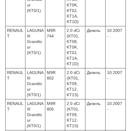
ur
KT0K,
(KT0/1)
KT0J,
KT1A,
KT1D)
RENAUL
LAGUNA
M9R
2.0 dCi
Дизель
10.2007
T
III
744
(KT01,
- .
Grandto
KT08,
ur
KT0K,
(KT0/1)
KT0J,
KT1A,
KT1D)
RENAUL
LAGUNA
M9R
2.0 dCi
Дизель
10.2007
T
III
802
(KT01,
- .
Grandto
KT09,
ur
KT12,
(KT0/1)
KT1S)
RENAUL
LAGUNA
M9R
2.0 dCi
Дизель
10.2007
T
III
805
(KT01,
- .
Grandto
KT09,
ur
KT12,
(KT0/1)
KT1S)