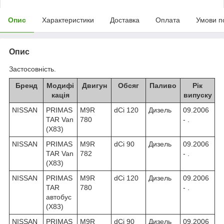
Опис
Характеристики
Доставка
Оплата
Умови п
Опис
Застосовність.
Бренд
Модифі
Двигун
Обсяг
Паливо
Рік
кація
випуску
NISSAN
PRIMAS
M9R
dCi 120
Дизель
09.2006
TAR Van
780
- .
(X83)
NISSAN
PRIMAS
M9R
dCi 90
Дизель
09.2006
TAR Van
782
- .
(X83)
NISSAN
PRIMAS
M9R
dCi 120
Дизель
09.2006
TAR
780
- .
автобус
(X83)
NISSAN
PRIMAS
M9R
dCi 90
Дизель
09.2006