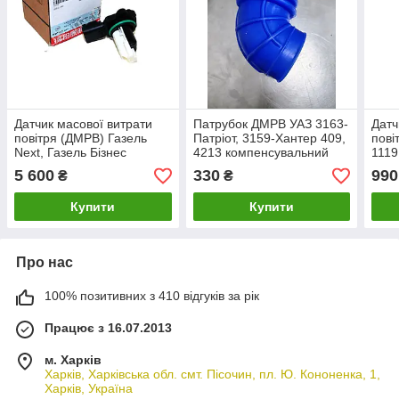
Датчик масової витрати
Патрубок ДМРВ УАЗ 3163-
Датч
повітря (ДМРВ) Газель
Патріот, 3159-Хантер 409,
пові
Next, Газель Бізнес
4213 компенсувальний
1119
Cummins ISF 2.8 L
(силікон) (Техно Гума)
212
5 600
330
990
₴
₴
(виробництво ГАЗ)
Купити
Купити
Про нас
100% позитивних з 410 відгуків за рік
Працює з 16.07.2013
м. Харків
Харків, Харківська обл. смт. Пісочин, пл. Ю. Кононенка, 1,
Харків, Україна