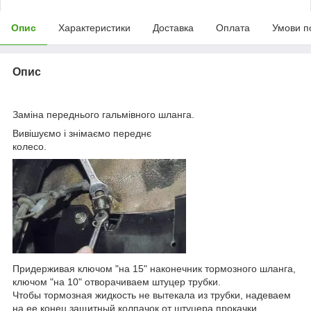
Опис
Характеристики
Доставка
Оплата
Умови п
Опис
Заміна переднього гальмівного шланга.
Вивішуємо і знімаємо переднє
колесо.
Придерживая ключом "на 15" наконечник тормозного шланга,
ключом "на 10" отворачиваем штуцер трубки.
Чтобы тормозная жидкость не вытекала из трубки, надеваем
на ее конец защитный колпачок от штуцера прокачки.