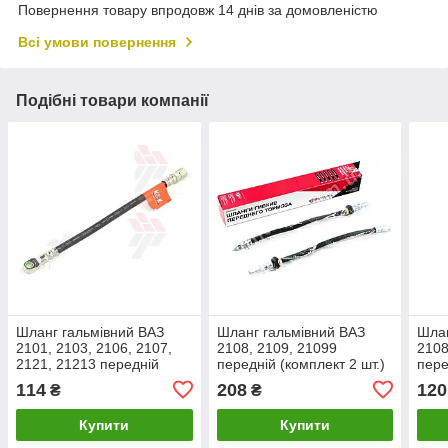
Повернення товару впродовж 14 днів за домовленістю
Всі умови повернення
Подібні товари компанії
Шланг гальмівний ВАЗ
Шланг гальмівний ВАЗ
Шлан
2101, 2103, 2106, 2107,
2108, 2109, 21099
2108
2121, 21213 передній
передній (комплект 2 шт.)
пере
(виробництво K&K
K&K
114
208
120
₴
₴
Premium)
Купити
Купити