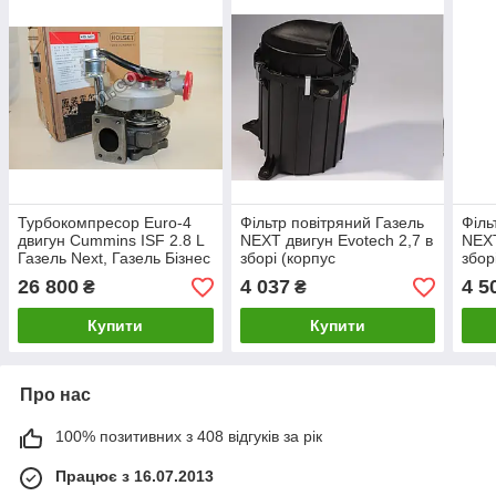
Турбокомпресор Euro-4
Фільтр повітряний Газель
Філь
двигун Cummins ISF 2.8 L
NEXT двигун Evotech 2,7 в
NEXT
Газель Next, Газель Бізнес
зборі (корпус
збор
(пр-во Cummins Turbo)
пластмасовий, елемент)
плас
26 800
4 037
4 5
₴
₴
(покупн. ГАЗ)
(пок
Купити
Купити
Про нас
100% позитивних з 408 відгуків за рік
Працює з 16.07.2013