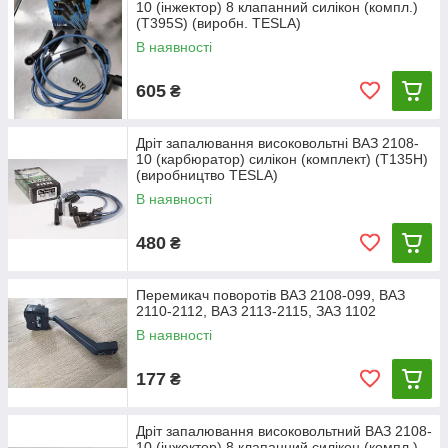
статора. При проведении электросварочных работ на
10 (інжектор) 8 клапанний силікон (компл.)
(Т395Ѕ) (виробн. TESLA)
автомобиле необходимо отсоединять провода от клемм
аккумуляторной батареи и от генератора. Не торкайтеся
В наявності
елементів системи запалювання і високовольтних проводів
на працюючому двигуні. Не прокладайте проводів низької і
605
₴
високої напруги в одному джгуті. При зарядці акумуляторної
батареї на автомобілі за допомогою зарядного пристрою
від'єднайте дроти від клем акумулятора.
Дріт запалювання високовольтні ВАЗ 2108-
10 (карбюратор) силікон (комплект) (T135H)
(виробництво TESLA)
В наявності
480
₴
Перемикач поворотів ВАЗ 2108-099, ВАЗ
2110-2112, ВАЗ 2113-2115, ЗАЗ 1102
В наявності
177
₴
Дріт запалювання високовольтний ВАЗ 2108-
10 (інжектор) 8 клапанний силікон (компл.)