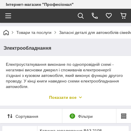
Інтернет-магазин "Професіонал"
Товари та послуги
Запасні деталі для автомобілів сіме
Электрообладнання
Електроустаткування виконане по однопровідній схемі -
негативні висновки джерел і споживачів електроенергії
з'єднані з кузовом автомобіля, який виконує функцію другого
проводу. У кінці книги наведено схеми електрообладнання
автомобіля.
ПОПЕРЕДЖЕННЯ
Показати все
При ремонте электрооборудования и системы питания
двигателя отсоедините провод от клеммы «-»
аккумуляторной батареи.
Сортування
0
Фільтри
При замене предохранителей запрещается применять
отвертки и металлический инструмент, так как это может
привести к короткому замыканию в цепях
Катушка запалювання ВАЗ 2108,